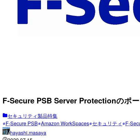
F-Secure PSB Server Protec
セキュリティ製品特集
F-Secure PSB
Amazon WorkSpaces
セキュリティ
F-Sec
hayashi.masaya
2020.07.15