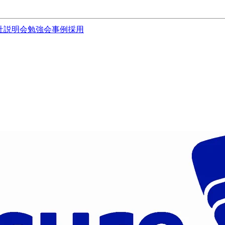
社説明会
勉強会
事例
採用