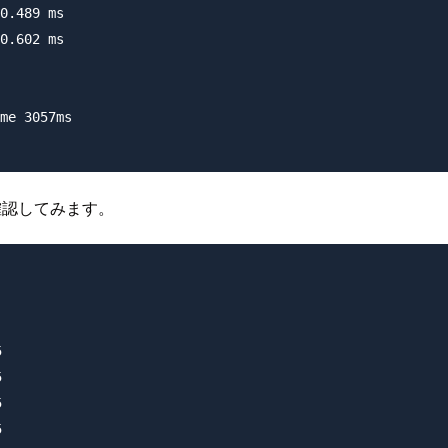
0.489 ms

0.602 ms

me 3057ms

続確認してみます。







