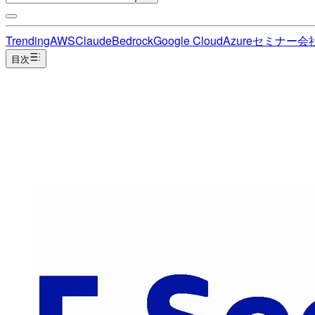
Trending
AWS
Claude
Bedrock
Google Cloud
Azure
セミナー
会
目次