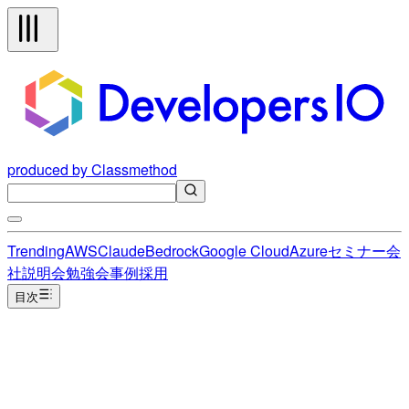
produced by Classmethod
Trending
AWS
Claude
Bedrock
Google Cloud
Azure
セミナー
会
社説明会
勉強会
事例
採用
目次