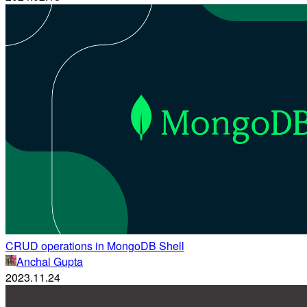
CRUD operations in MongoDB Shell
Anchal Gupta
2023.11.24