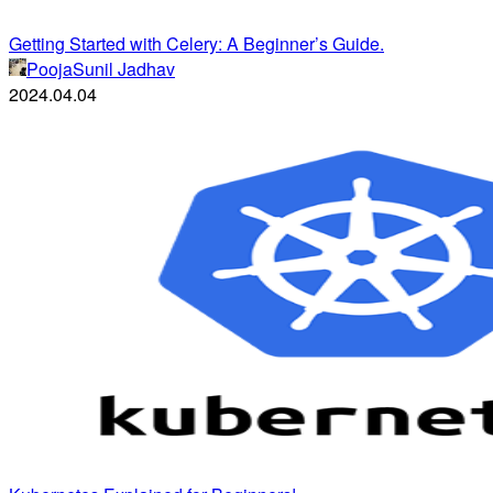
Getting Started with Celery: A Beginner’s Guide.
PoojaSunil Jadhav
2024.04.04