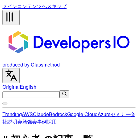
メインコンテンツへスキップ
produced by Classmethod
Original
English
Trending
AWS
Claude
Bedrock
Google Cloud
Azure
セミナー
会
社説明会
勉強会
事例
採用