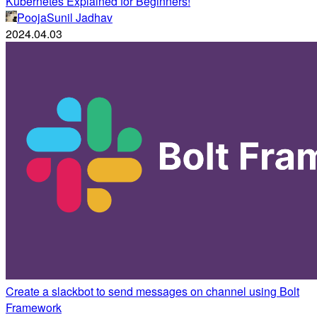
Kubernetes Explained for Beginners!
PoojaSunil Jadhav
2024.04.03
Create a slackbot to send messages on channel using Bolt
Framework