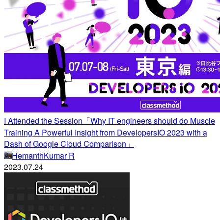
I Attended the Session「Why IT engineers should do Muscle
Training A Powerful Insight from DevelopersIO 2023 with a
Dash of Google Cloud Comparison」
HemanthKumar R
2023.07.24