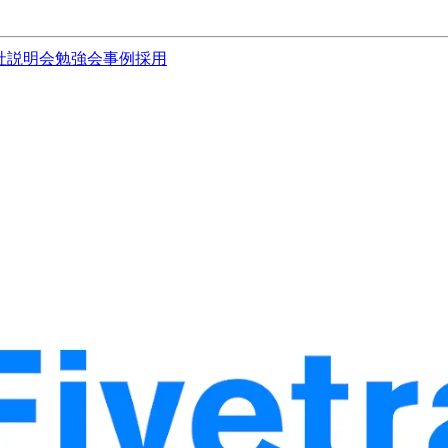
社説明会
勉強会
事例
採用