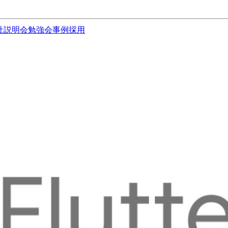
社説明会
勉強会
事例
採用