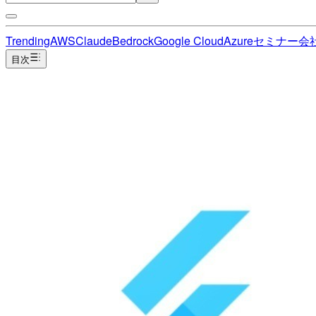
Trending
AWS
Claude
Bedrock
Google Cloud
Azure
セミナー
会
目次