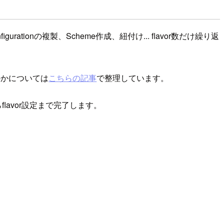
gurationの複製、Scheme作成、紐付け... flavor数だけ繰り返
かについては
こちらの記事
で整理しています。
flavor設定まで完了します。