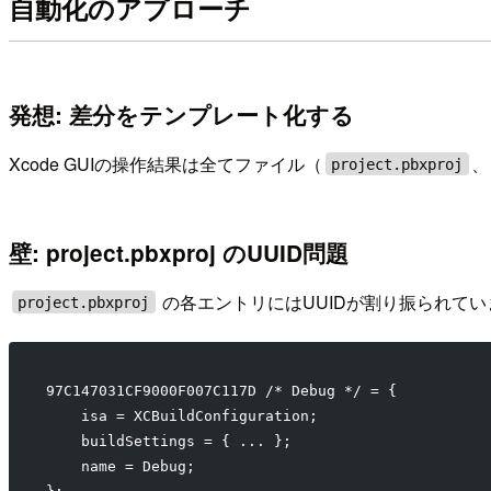
自動化のアプローチ
発想: 差分をテンプレート化する
Xcode GUIの操作結果は全てファイル（
、
project.pbxproj
壁: project.pbxproj のUUID問題
の各エントリにはUUIDが割り振られてい
project.pbxproj
97C147031CF9000F007C117D /* Debug */ = {
    isa = XCBuildConfiguration;
    buildSettings = { ... };
    name = Debug;