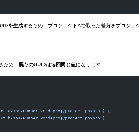
UIDを生成
するため、プロジェクトAで取った差分をプロジェ
るため、
既存のUUIDは毎回同じ値
になります。
roject_a/ios/Runner.xcodeproj/project.pbxproj)
 \
roject_b/ios/Runner.xcodeproj/project.pbxproj)