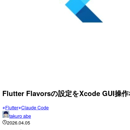
Flutter Flavorsの設定をXcod
Flutter
Claude Code
takuro abe
2026.04.05