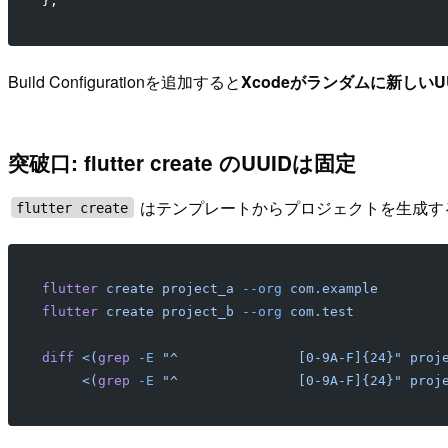
};
Build Configurationを追加すると
Xcodeがランダムに新しいU
突破口: flutter create のUUIDは固定
はテンプレートからプロジェクトを生成す
flutter create
flutter
 create
 project_a
 --org
 com.example
flutter
 create
 project_b
 --org
 com.test
diff
 <(
grep
 -E
 "^		[0-9A-F]{24}" p
     <(
grep
 -E
 "^		[0-9A-F]{24}" p