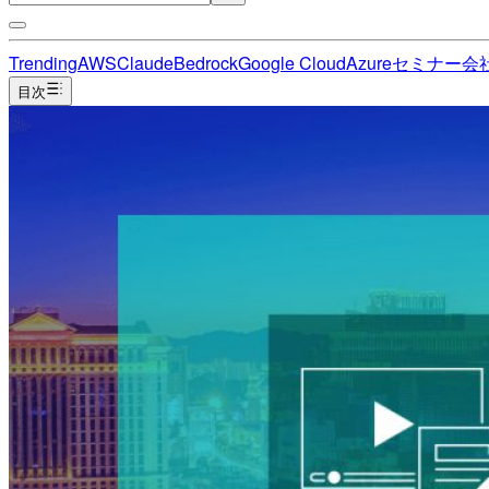
Trending
AWS
Claude
Bedrock
Google Cloud
Azure
セミナー
会
目次