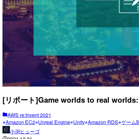
[リポート]Game worlds to real worlds: 
AWS re:Invent 2021
Amazon EC2
Unreal Engine
Unity
Amazon RDS
ゲーム
小渕ヒューゴ
2021.12.31