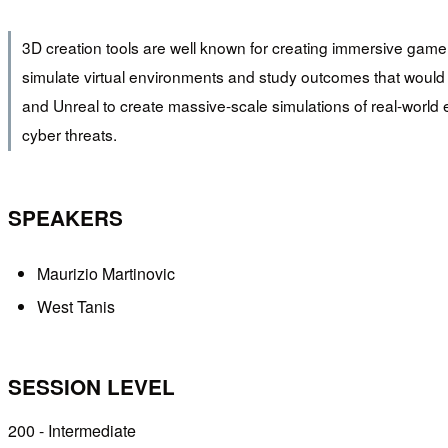
3D creation tools are well known for creating immersive game 
simulate virtual environments and study outcomes that would 
and Unreal to create massive-scale simulations of real-world e
cyber threats.
SPEAKERS
Maurizio Martinovic
West Tanis
SESSION LEVEL
200 - Intermediate