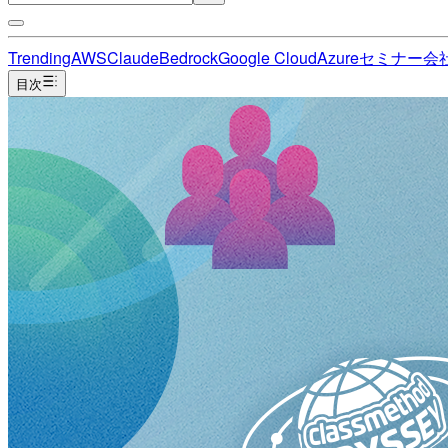
Trending
AWS
Claude
Bedrock
Google Cloud
Azure
セミナー
会
目次