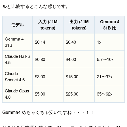
ルと比較するとこんな感じです。
入力 (/ 1M
出力 (/ 1M
Gemma 4
モデル
tokens)
tokens)
31B 比
Gemma 4
$0.14
$0.40
1x
31B
Claude Haiku
$0.80
$4.00
5.7〜10x
4.5
Claude
$3.00
$15.00
21〜37x
Sonnet 4.6
Claude Opus
$5.00
$25.00
35〜62x
4.8
Gemma4 めちゃくちゃ安いですね・・・！！