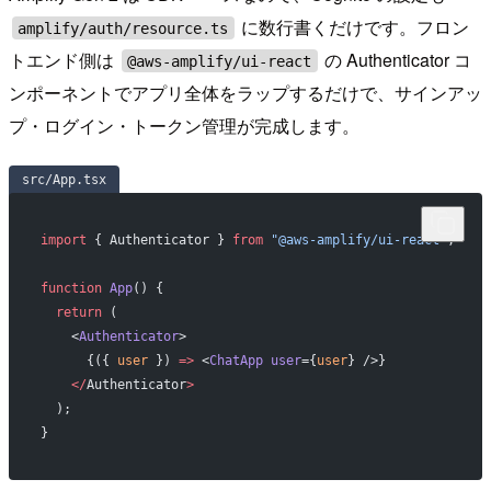
に数行書くだけです。フロン
amplify/auth/resource.ts
トエンド側は
の Authenticator コ
@aws-amplify/ui-react
ンポーネントでアプリ全体をラップするだけで、サインアッ
プ・ログイン・トークン管理が完成します。
src/App.tsx
import
 { Authenticator } 
from
 "@aws-amplify/ui-react"
;
function
 App
() {
  return
 (
    <
Authenticator
>
      {({ 
user
 }) 
=>
 <
ChatApp
 user
={
user
} />}
    </
Authenticator
>
  );
}