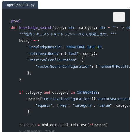
agent/agent.py
@tool
def
 knowledge_search
(query: 
str
, category: 
str
 =
 ""
) -> 
st
    """社内ドキュメントをナレッジベースから検索します。"""
    kwargs 
=
 {
        "knowledgeBaseId"
: 
KNOWLEDGE_BASE_ID
,
        "retrievalQuery"
: {
"text"
: query},
        "retrievalConfiguration"
: {
            "vectorSearchConfiguration"
: {
"numberOfResults
        },
    }
    if
 category 
and
 category 
in
 CATEGORIES
:
        kwargs[
"retrievalConfiguration"
][
"vectorSearchConf
            "equals"
: {
"key"
: 
"category"
, 
"value"
: categor
        }
    response 
=
 bedrock_agent.retrieve(
**
kwargs)
    # 結果を整形して返す