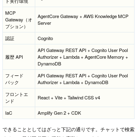
ト実行環境
MCP
AgentCore Gateway + AWS Knowledge MCP
Gateway（オ
Server
プション）
認証
Cognito
API Gateway REST API + Cognito User Pool
履歴 API
Authorizer + Lambda + AgentCore Memory +
DynamoDB
フィード
API Gateway REST API + Cognito User Pool
バック
Authorizer + Lambda + DynamoDB
フロントエ
React + Vite + Tailwind CSS v4
ンド
IaC
Amplify Gen 2 + CDK
できることとしてはざっと下記の通りです。チャットで検索