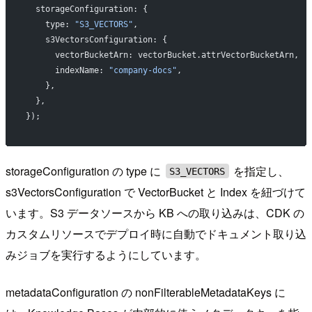
  storageConfiguration: {
    type: 
"S3_VECTORS"
,
    s3VectorsConfiguration: {
      vectorBucketArn: vectorBucket.attrVectorBucketArn,
      indexName: 
"company-docs"
,
    },
  },
});
storageConfiguration の type に
を指定し、
S3_VECTORS
s3VectorsConfiguration で VectorBucket と Index を紐づけて
います。S3 データソースから KB への取り込みは、CDK の
カスタムリソースでデプロイ時に自動でドキュメント取り込
みジョブを実行するようにしています。
metadataConfiguration の nonFilterableMetadataKeys に