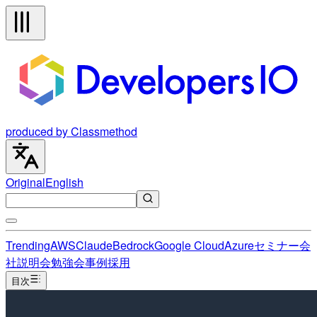
produced by Classmethod
Original
English
Trending
AWS
Claude
Bedrock
Google Cloud
Azure
セミナー
会
社説明会
勉強会
事例
採用
目次