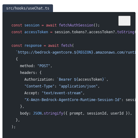
src/hooks/useChat.ts
const
 session
 =
 await
 fetchAuthSession
();
const
 accessToken
 =
 session.tokens?.accessToken?.
toString
(
const
 response
 =
 await
 fetch
(
  `https://bedrock-agentcore.${
REGION
}.amazonaws.com/runti
  {
    method: 
"POST"
,
    headers: {
      Authorization: 
`Bearer ${
accessToken
}`
,
      "Content-Type"
: 
"application/json"
,
      Accept: 
"text/event-stream"
,
      "X-Amzn-Bedrock-AgentCore-Runtime-Session-Id"
: sessi
    },
    body: 
JSON
.
stringify
({ prompt, sessionId, userId }),
  },
);