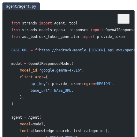
agent/agent.py
from
 strands 
import
 Agent, tool
from
 strands.models.openai_responses 
import
 OpenAIResponse
from
 aws_bedrock_token_generator 
import
 provide_token
BASE_URL
 =
 f
"https://bedrock-mantle.
{REGION}
.api.aws/opena
model 
=
 OpenAIResponsesModel(
    model_id
=
"google.gemma-4-31b"
,
    client_args
=
{
        "api_key"
: provide_token(
region
=
REGION
),
        "base_url"
: 
BASE_URL
,
    },
)
agent 
=
 Agent(
    model
=
model,
    tools
=
[knowledge_search, list_categories],