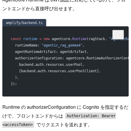
ントエンドから直接呼び出せます。
amplify/backend.ts
const
 runtime
 =
 new
 agentcore.
Runtime
(ragStack, 
"AgenticRa
  runtimeName: 
"agentic_rag_gemma4"
,
  agentRuntimeArtifact: agentArtifact,
  authorizerConfiguration: agentcore.RuntimeAuthorizerConf
    backend.auth.resources.userPool,
    [backend.auth.resources.userPoolClient],
  ),
});
Runtime の authorizerConfiguration に Cognito を指定するだ
けで、フロントエンドからは
Authorization: Bearer
でリクエストを送れます。
<accessToken>