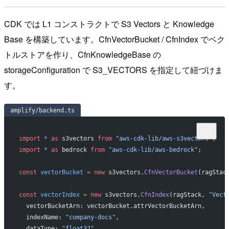
CDK では L1 コンストラクトで S3 Vectors と Knowledge
Base を構築しています。CfnVectorBucket / CfnIndex でベク
トルストアを作り、CfnKnowledgeBase の
storageConfiguration で S3_VECTORS を指定して紐づけま
す。
amplify/backend.ts
import
 *
 as
 s3vectors 
from
 "aws-cdk-lib/aws-s3vectors"
;
import
 *
 as
 bedrock 
from
 "aws-cdk-lib/aws-bedrock"
;
const
 vectorBucket
 =
 new
 s3vectors.
CfnVectorBucket
(ragStac
const
 vectorIndex
 =
 new
 s3vectors.
CfnIndex
(ragStack, 
"Vect
  vectorBucketArn: vectorBucket.attrVectorBucketArn,
  indexName: 
"company-docs"
,
  dataType: 
"float32"
,