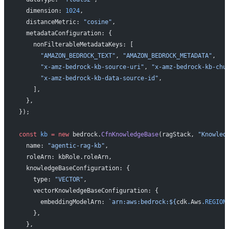
  dimension: 
1024
,
  distanceMetric: 
"cosine"
,
  metadataConfiguration: {
    nonFilterableMetadataKeys: [
      "AMAZON_BEDROCK_TEXT"
, 
"AMAZON_BEDROCK_METADATA"
,
      "x-amz-bedrock-kb-source-uri"
, 
"x-amz-bedrock-kb-chu
      "x-amz-bedrock-kb-data-source-id"
,
    ],
  },
});
const
 kb
 =
 new
 bedrock.
CfnKnowledgeBase
(ragStack, 
"Knowled
  name: 
"agentic-rag-kb"
,
  roleArn: kbRole.roleArn,
  knowledgeBaseConfiguration: {
    type: 
"VECTOR"
,
    vectorKnowledgeBaseConfiguration: {
      embeddingModelArn: 
`arn:aws:bedrock:${
cdk
.
Aws
.
REGION
    },
  },