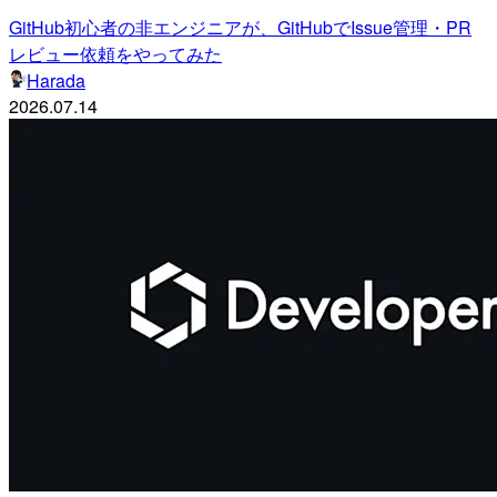
GitHub初心者の非エンジニアが、GitHubでIssue管理・PR
レビュー依頼をやってみた
Harada
2026.07.14