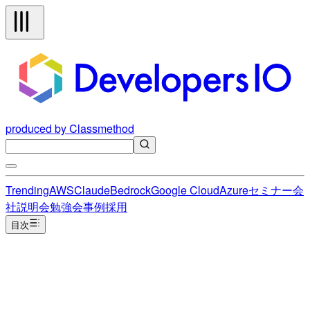
produced by Classmethod
Trending
AWS
Claude
Bedrock
Google Cloud
Azure
セミナー
会
社説明会
勉強会
事例
採用
目次