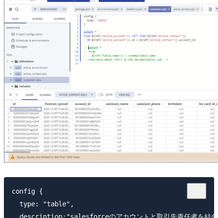
config {

  type: "table",

  description:"salesforceのアカウントと取引先責任者を結