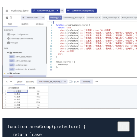
function areaGroup(prefecture) {

  return `case
