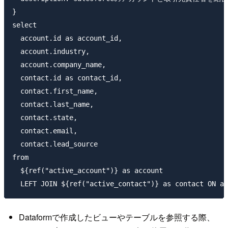
} 

select

  account.id as account_id,

  account.industry,

  account.company_name,

  contact.id as contact_id,

  contact.first_name,

  contact.last_name,

  contact.state,

  contact.email,

  contact.lead_source

from

  ${ref("active_account")} as account

Dataformで作成したビューやテーブルを参照する際、