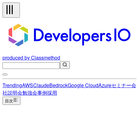
produced by Classmethod
Trending
AWS
Claude
Bedrock
Google Cloud
Azure
セミナー
会
社説明会
勉強会
事例
採用
目次