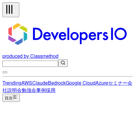
produced by Classmethod
Trending
AWS
Claude
Bedrock
Google Cloud
Azure
セミナー
会
社説明会
勉強会
事例
採用
目次