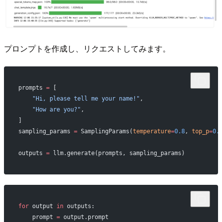
プロンプトを作成し、リクエストしてみます。
prompts 
=
 [
    "Hi, please tell me your name!"
,
    "How are you?"
,
]
sampling_params 
=
 SamplingParams(
temperature
=
0.8
, 
top_p
=
0.
outputs 
=
 llm.generate(prompts, sampling_params)
for
 output 
in
 outputs:
    prompt 
=
 output.prompt