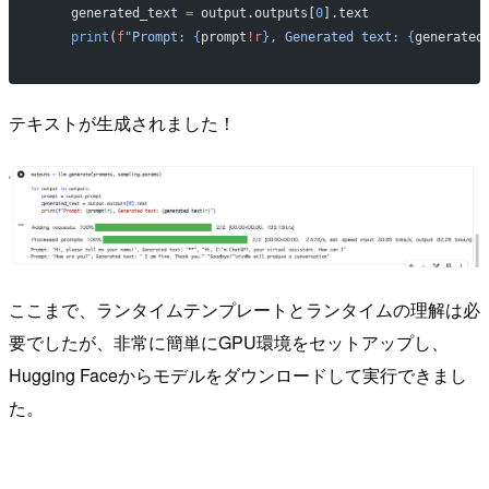
    generated_text 
=
 output.outputs[
0
].text
    print
(
f
"Prompt: 
{
prompt
!r
}
, Generated text: 
{
generated
テキストが生成されました！
ここまで、ランタイムテンプレートとランタイムの理解は必
要でしたが、非常に簡単にGPU環境をセットアップし、
Hugging Faceからモデルをダウンロードして実行できまし
た。