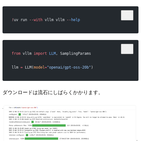
!
uv run 
--
with
 vllm vllm 
--
help
from
 vllm 
import
 LLM
, SamplingParams
llm 
=
 LLM(
model
=
"openai/gpt-oss-20b"
)
ダウンロードは流石にしばらくかかります。