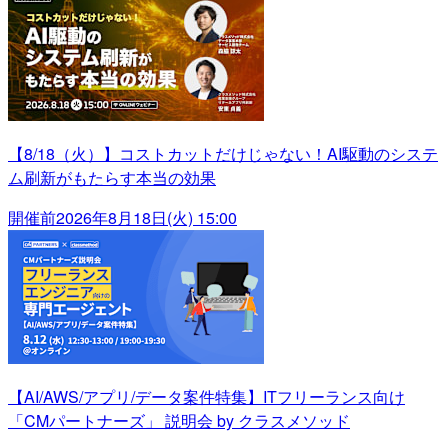
【8/18（火）】コストカットだけじゃない！AI駆動のシステ
ム刷新がもたらす本当の効果
開催前
2026年8月18日(火) 15:00
【AI/AWS/アプリ/データ案件特集】ITフリーランス向け
「CMパートナーズ」 説明会 by クラスメソッド