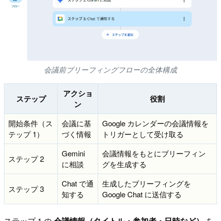
会議前ブリーフィングフローの全体構成
アクショ
ステップ
役割
ン
開始条件（ス
会議に基
Google カレンダーの会議情報を
テップ 1）
づく情報
トリガーとして受け取る
Gemini
会議情報をもとにブリーフィン
ステップ 2
に相談
グを生成する
Chat で通
生成したブリーフィングを
ステップ 3
知する
Google Chat に送信する
ステップ 1 の
会議情報（タイトル・参加者・日時など）
を