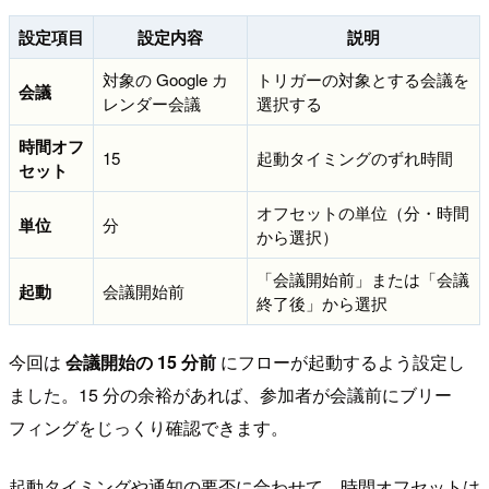
設定項目
設定内容
説明
対象の Google カ
トリガーの対象とする会議を
会議
レンダー会議
選択する
時間オフ
15
起動タイミングのずれ時間
セット
オフセットの単位（分・時間
単位
分
から選択）
「会議開始前」または「会議
起動
会議開始前
終了後」から選択
今回は
会議開始の 15 分前
にフローが起動するよう設定し
ました。15 分の余裕があれば、参加者が会議前にブリー
フィングをじっくり確認できます。
起動タイミングや通知の要否に合わせて、時間オフセットは