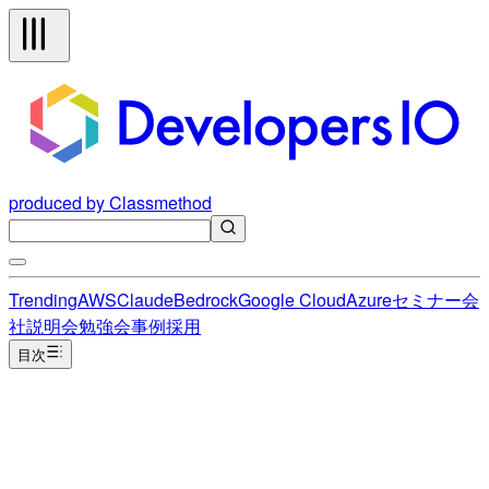
produced by Classmethod
Trending
AWS
Claude
Bedrock
Google Cloud
Azure
セミナー
会
社説明会
勉強会
事例
採用
目次