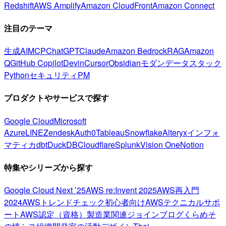
Redshift
AWS Amplify
Amazon CloudFront
Amazon Connect
注目のテーマ
生成AI
MCP
ChatGPT
Claude
Amazon Bedrock
RAG
Amazon
Q
GitHub Copilot
Devin
Cursor
Obsidian
モダンデータスタック
Python
セキュリティ
PM
プロダクトやサービスで探す
Google Cloud
Microsoft
Azure
LINE
Zendesk
Auth0
Tableau
Snowflake
Alteryx
インフォ
マティカ
dbt
DuckDB
Cloudflare
Splunk
Vision One
Notion
特集やシリーズから探す
Google Cloud Next ’25
AWS re:Invent 2025
AWS再入門
2024
AWSトレンドチェック
初心者向け
AWSテクニカルサポ
ート
AWS認定（資格）
製造業関連
ジョインブログ
くらめそ