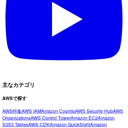
主なカテゴリ
AWSで探す
AWS特集
AWS IAM
Amazon Cognito
AWS Security Hub
AWS
Organizations
AWS Control Tower
Amazon EC2
Amazon
S3
S3 Tables
AWS CDK
Amazon QuickSight
Amazon