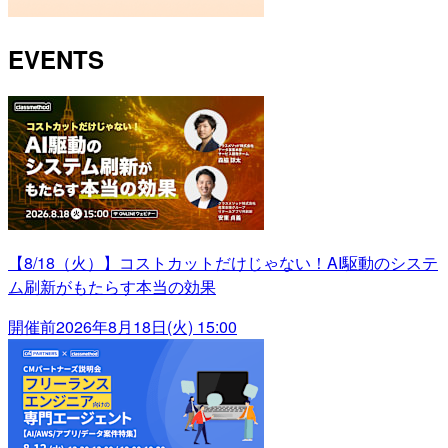
EVENTS
【8/18（火）】コストカットだけじゃない！AI駆動のシステ
ム刷新がもたらす本当の効果
開催前
2026年8月18日(火) 15:00