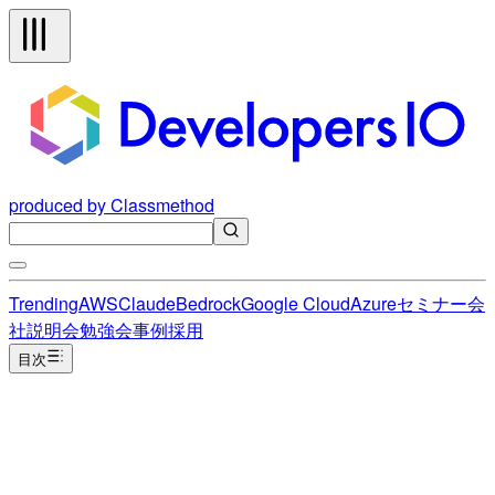
produced by Classmethod
Trending
AWS
Claude
Bedrock
Google Cloud
Azure
セミナー
会
社説明会
勉強会
事例
採用
目次