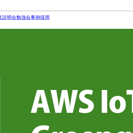
社説明会
勉強会
事例
採用