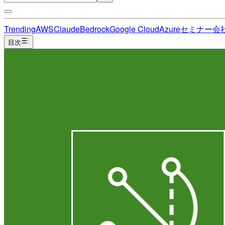
Trending
AWS
Claude
Bedrock
Google Cloud
Azure
セミナー
会
目次