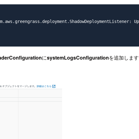
m.aws.greengrass.deployment.ShadowDeploymentListener: Up
aderConfiguration
に
systemLogsConfiguration
を追加します