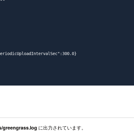
eriodicUploadIntervalSec":300.0}

s/greengrass.log
に出力されています。