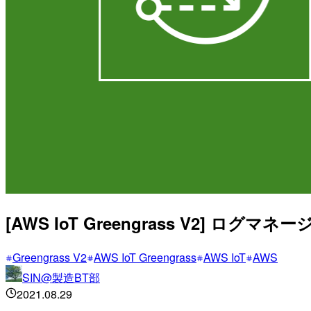
[AWS IoT Greengrass V2] 
Greengrass V2
AWS IoT Greengrass
AWS IoT
AWS
SIN@製造BT部
2021.08.29