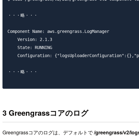
・・・略・・・

Component Name: aws.greengrass.LogManager

    Version: 2.1.3

    State: RUNNING

    Configuration: {"logsUploaderConfiguration":{},"p
・・・略・・・

3 Greengrassコアのログ
Greengrassコアのログは、デフォルトで
/greengrass/v2/log