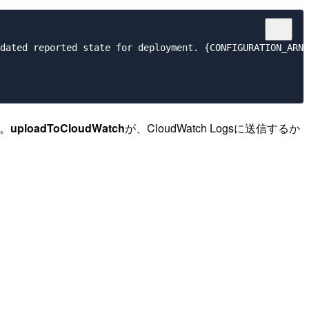
dated reported state for deployment. {CONFIGURATION_ARN=
。
uploadToCloudWatch
が、CloudWatch Logsに送信するか