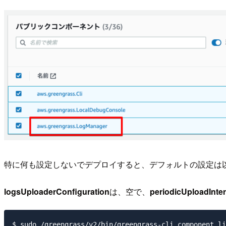
特に何も設定しないでデプロイすると、デフォルトの設定は
logsUploaderConfiguration
は、空で、
periodicUploadInte
$ sudo /greengrass/v2/bin/greengrass-cli component li