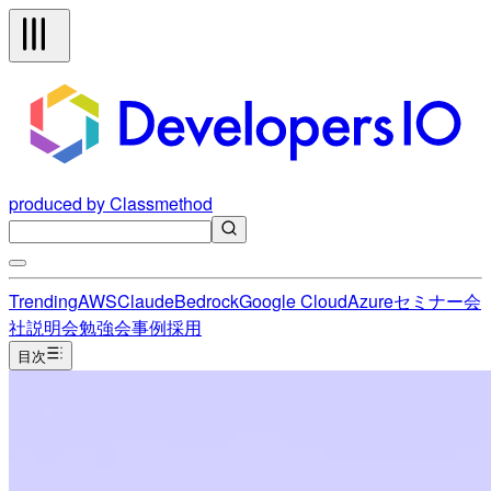
produced by Classmethod
Trending
AWS
Claude
Bedrock
Google Cloud
Azure
セミナー
会
社説明会
勉強会
事例
採用
目次