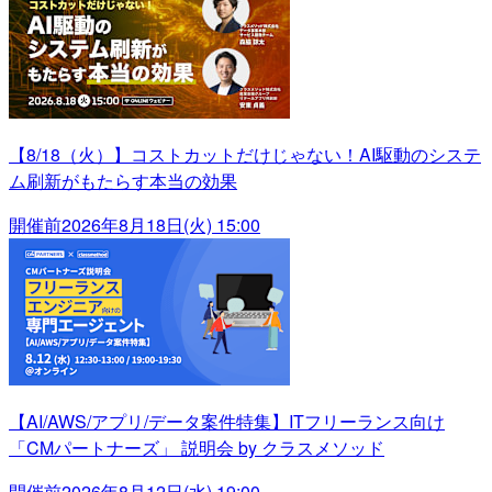
【8/18（火）】コストカットだけじゃない！AI駆動のシステ
ム刷新がもたらす本当の効果
開催前
2026年8月18日(火) 15:00
【AI/AWS/アプリ/データ案件特集】ITフリーランス向け
「CMパートナーズ」 説明会 by クラスメソッド
開催前
2026年8月12日(水) 19:00