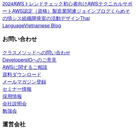
2024
AWSトレンドチェック
初心者向け
AWSテクニカルサポ
ート
AWS認定（資格）
製造業関連
ジョインブログ
くらめそ
の情シス
組織開発室の活動
デザイン
Thai
Language
Vietnamese Blog
お問い合わせ
クラスメソッドへの問い合わせ
DevelopersIOへのご意見
AWSに関するご相談
資料ダウンロード
メールマガジン登録
セミナー情報
採用情報
会社説明会
勉強会
運営会社