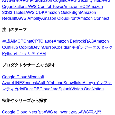
AWS特集
AWS IAM
Amazon Cognito
AWS Security Hub
AWS
Organizations
AWS Control Tower
Amazon EC2
Amazon
S3
S3 Tables
AWS CDK
Amazon QuickSight
Amazon
Redshift
AWS Amplify
Amazon CloudFront
Amazon Connect
注目のテーマ
生成AI
MCP
ChatGPT
Claude
Amazon Bedrock
RAG
Amazon
Q
GitHub Copilot
Devin
Cursor
Obsidian
モダンデータスタック
Python
セキュリティ
PM
プロダクトやサービスで探す
Google Cloud
Microsoft
Azure
LINE
Zendesk
Auth0
Tableau
Snowflake
Alteryx
インフォ
マティカ
dbt
DuckDB
Cloudflare
Splunk
Vision One
Notion
特集やシリーズから探す
Google Cloud Next ’25
AWS re:Invent 2025
AWS再入門