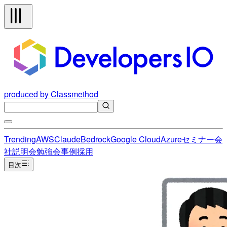
produced by Classmethod
Trending
AWS
Claude
Bedrock
Google Cloud
Azure
セミナー
会
社説明会
勉強会
事例
採用
目次