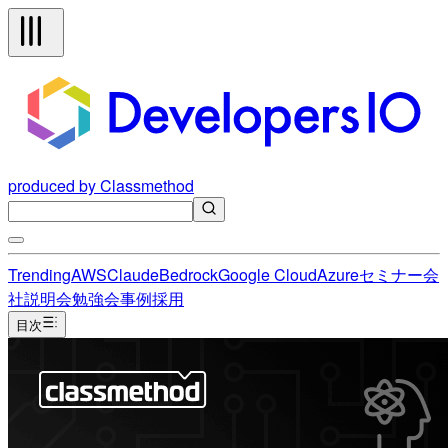
produced by Classmethod
Trending
AWS
Claude
Bedrock
Google Cloud
Azure
セミナー
会
社説明会
勉強会
事例
採用
目次