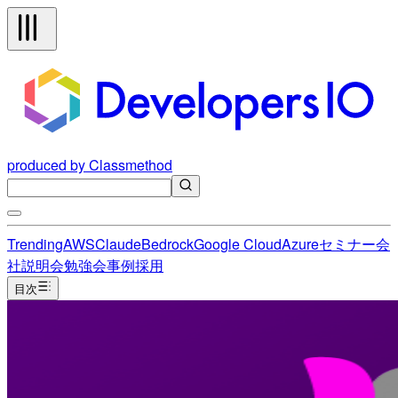
produced by Classmethod
Trending
AWS
Claude
Bedrock
Google Cloud
Azure
セミナー
会
社説明会
勉強会
事例
採用
目次