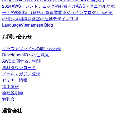
2024
AWSトレンドチェック
初心者向け
AWSテクニカルサポ
ート
AWS認定（資格）
製造業関連
ジョインブログ
くらめそ
の情シス
組織開発室の活動
デザイン
Thai
Language
Vietnamese Blog
お問い合わせ
クラスメソッドへの問い合わせ
DevelopersIOへのご意見
AWSに関するご相談
資料ダウンロード
メールマガジン登録
セミナー情報
採用情報
会社説明会
勉強会
運営会社