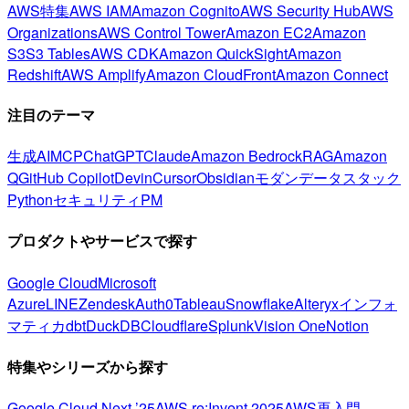
AWS特集
AWS IAM
Amazon Cognito
AWS Security Hub
AWS
Organizations
AWS Control Tower
Amazon EC2
Amazon
S3
S3 Tables
AWS CDK
Amazon QuickSight
Amazon
Redshift
AWS Amplify
Amazon CloudFront
Amazon Connect
注目のテーマ
生成AI
MCP
ChatGPT
Claude
Amazon Bedrock
RAG
Amazon
Q
GitHub Copilot
Devin
Cursor
Obsidian
モダンデータスタック
Python
セキュリティ
PM
プロダクトやサービスで探す
Google Cloud
Microsoft
Azure
LINE
Zendesk
Auth0
Tableau
Snowflake
Alteryx
インフォ
マティカ
dbt
DuckDB
Cloudflare
Splunk
Vision One
Notion
特集やシリーズから探す
Google Cloud Next ’25
AWS re:Invent 2025
AWS再入門