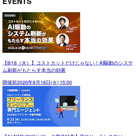
EVENTS
【8/18（火）】コストカットだけじゃない！AI駆動のシステ
ム刷新がもたらす本当の効果
開催前
2026年8月18日(火) 15:00