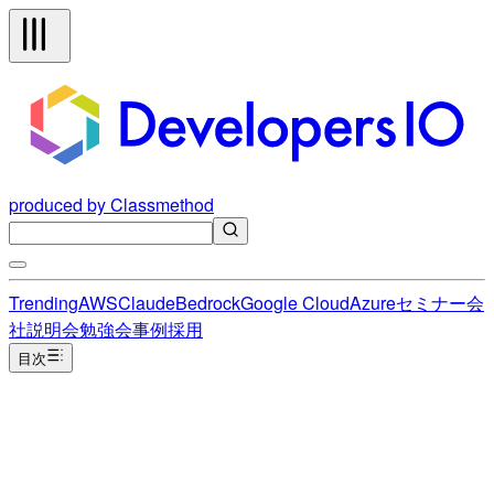
produced by Classmethod
Trending
AWS
Claude
Bedrock
Google Cloud
Azure
セミナー
会
社説明会
勉強会
事例
採用
目次