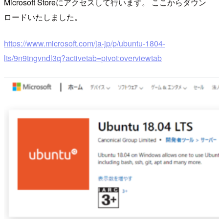
Microsoft Storeにアクセスして行います。 ここからダウン
ロードいたしました。
https://www.microsoft.com/ja-jp/p/ubuntu-1804-
lts/9n9tngvndl3q?activetab=pivot:overviewtab