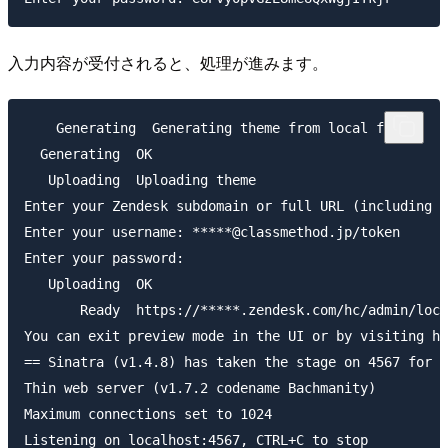
入力内容が受付されると、処理が進みます。
    Generating  Generating theme from local files

  Generating  OK

   Uploading  Uploading theme

Enter your Zendesk subdomain or full URL (including p
Enter your username: *****@classmethod.jp/token

Enter your password:

   Uploading  OK

       Ready  https://*****.zendesk.com/hc/admin/loca
You can exit preview mode in the UI or by visiting ht
== Sinatra (v1.4.8) has taken the stage on 4567 for d
Thin web server (v1.7.2 codename Bachmanity)

Maximum connections set to 1024
