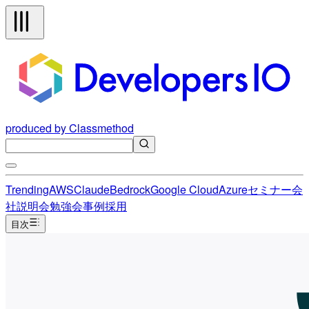
produced by Classmethod
Trending
AWS
Claude
Bedrock
Google Cloud
Azure
セミナー
会
社説明会
勉強会
事例
採用
目次