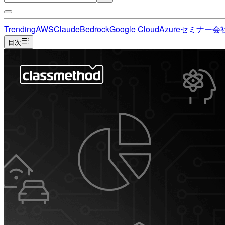
Trending
AWS
Claude
Bedrock
Google Cloud
Azure
セミナー
会
目次