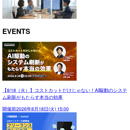
EVENTS
【8/18（火）】コストカットだけじゃない！AI駆動のシステ
ム刷新がもたらす本当の効果
開催前
2026年8月18日(火) 15:00