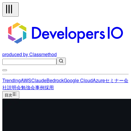
produced by Classmethod
Trending
AWS
Claude
Bedrock
Google Cloud
Azure
セミナー
会
社説明会
勉強会
事例
採用
目次