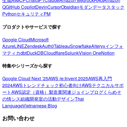
生成AI
MCP
ChatGPT
Claude
Amazon Bedrock
RAG
Amazon
Q
GitHub Copilot
Devin
Cursor
Obsidian
モダンデータスタック
Python
セキュリティ
PM
プロダクトやサービスで探す
Google Cloud
Microsoft
Azure
LINE
Zendesk
Auth0
Tableau
Snowflake
Alteryx
インフォ
マティカ
dbt
DuckDB
Cloudflare
Splunk
Vision One
Notion
特集やシリーズから探す
Google Cloud Next ’25
AWS re:Invent 2025
AWS再入門
2024
AWSトレンドチェック
初心者向け
AWSテクニカルサポ
ート
AWS認定（資格）
製造業関連
ジョインブログ
くらめそ
の情シス
組織開発室の活動
デザイン
Thai
Language
Vietnamese Blog
お問い合わせ