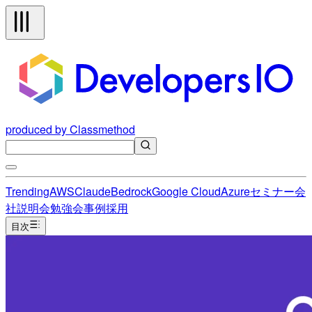
produced by Classmethod
Trending
AWS
Claude
Bedrock
Google Cloud
Azure
セミナー
会
社説明会
勉強会
事例
採用
目次