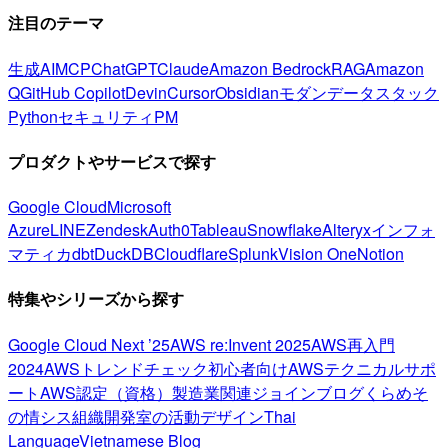
注目のテーマ
生成AI
MCP
ChatGPT
Claude
Amazon Bedrock
RAG
Amazon
Q
GitHub Copilot
Devin
Cursor
Obsidian
モダンデータスタック
Python
セキュリティ
PM
プロダクトやサービスで探す
Google Cloud
Microsoft
Azure
LINE
Zendesk
Auth0
Tableau
Snowflake
Alteryx
インフォ
マティカ
dbt
DuckDB
Cloudflare
Splunk
Vision One
Notion
特集やシリーズから探す
Google Cloud Next ’25
AWS re:Invent 2025
AWS再入門
2024
AWSトレンドチェック
初心者向け
AWSテクニカルサポ
ート
AWS認定（資格）
製造業関連
ジョインブログ
くらめそ
の情シス
組織開発室の活動
デザイン
Thai
Language
Vietnamese Blog