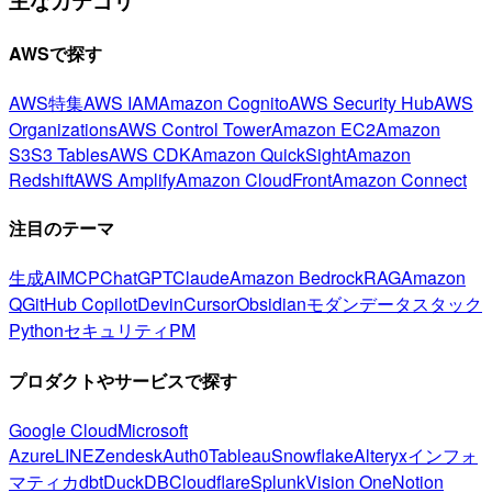
主なカテゴリ
AWSで探す
AWS特集
AWS IAM
Amazon Cognito
AWS Security Hub
AWS
Organizations
AWS Control Tower
Amazon EC2
Amazon
S3
S3 Tables
AWS CDK
Amazon QuickSight
Amazon
Redshift
AWS Amplify
Amazon CloudFront
Amazon Connect
注目のテーマ
生成AI
MCP
ChatGPT
Claude
Amazon Bedrock
RAG
Amazon
Q
GitHub Copilot
Devin
Cursor
Obsidian
モダンデータスタック
Python
セキュリティ
PM
プロダクトやサービスで探す
Google Cloud
Microsoft
Azure
LINE
Zendesk
Auth0
Tableau
Snowflake
Alteryx
インフォ
マティカ
dbt
DuckDB
Cloudflare
Splunk
Vision One
Notion