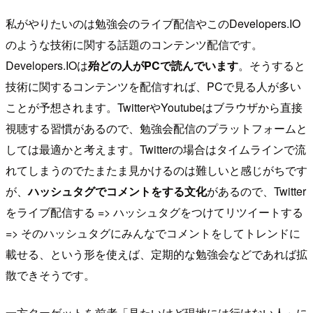
私がやりたいのは勉強会のライブ配信やこのDevelopers.IO
のような技術に関する話題のコンテンツ配信です。
Developers.IOは
殆どの人がPCで読んでいます
。そうすると
技術に関するコンテンツを配信すれば、PCで見る人が多い
ことが予想されます。TwitterやYoutubeはブラウザから直接
視聴する習慣があるので、勉強会配信のプラットフォームと
しては最適かと考えます。Twitterの場合はタイムラインで流
れてしまうのでたまたま見かけるのは難しいと感じがちです
が、
ハッシュタグでコメントをする文化
があるので、Twitter
をライブ配信する => ハッシュタグをつけてリツイートする
=> そのハッシュタグにみんなでコメントをしてトレンドに
載せる、という形を使えば、定期的な勉強会などであれば拡
散できそうです。
一方ターゲットを前者「見たいけど現地には行けない人」に