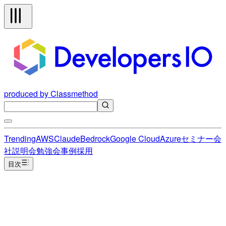
produced by Classmethod
Trending
AWS
Claude
Bedrock
Google Cloud
Azure
セミナー
会
社説明会
勉強会
事例
採用
目次