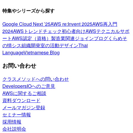
特集やシリーズから探す
Google Cloud Next ’25
AWS re:Invent 2025
AWS再入門
2024
AWSトレンドチェック
初心者向け
AWSテクニカルサポ
ート
AWS認定（資格）
製造業関連
ジョインブログ
くらめそ
の情シス
組織開発室の活動
デザイン
Thai
Language
Vietnamese Blog
お問い合わせ
クラスメソッドへの問い合わせ
DevelopersIOへのご意見
AWSに関するご相談
資料ダウンロード
メールマガジン登録
セミナー情報
採用情報
会社説明会