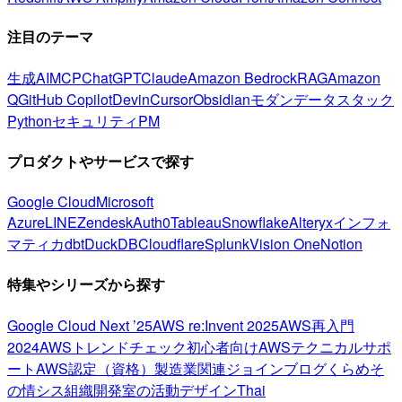
注目のテーマ
生成AI
MCP
ChatGPT
Claude
Amazon Bedrock
RAG
Amazon
Q
GitHub Copilot
Devin
Cursor
Obsidian
モダンデータスタック
Python
セキュリティ
PM
プロダクトやサービスで探す
Google Cloud
Microsoft
Azure
LINE
Zendesk
Auth0
Tableau
Snowflake
Alteryx
インフォ
マティカ
dbt
DuckDB
Cloudflare
Splunk
Vision One
Notion
特集やシリーズから探す
Google Cloud Next ’25
AWS re:Invent 2025
AWS再入門
2024
AWSトレンドチェック
初心者向け
AWSテクニカルサポ
ート
AWS認定（資格）
製造業関連
ジョインブログ
くらめそ
の情シス
組織開発室の活動
デザイン
Thai