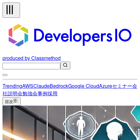
produced by Classmethod
Trending
AWS
Claude
Bedrock
Google Cloud
Azure
セミナー
会
社説明会
勉強会
事例
採用
目次