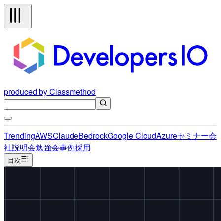
produced by Classmethod
Trending
AWS
Claude
Bedrock
Google Cloud
Azure
セミナー
会
社説明会
勉強会
事例
採用
目次