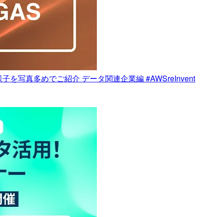
写真多めでご紹介 データ関連企業編 #AWSreInvent