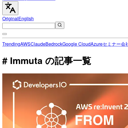
Original
English
Trending
AWS
Claude
Bedrock
Google Cloud
Azure
セミナー
会
# Immuta の記事一覧