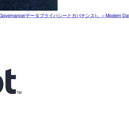
nance(データプライバシーとガバナンス)』 – Modern Data Stack C