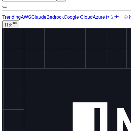
Trending
AWS
Claude
Bedrock
Google Cloud
Azure
セミナー
会
目次