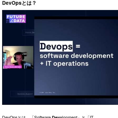
DevOpsとは？
DevOpsとは、「Software
Dev
elopment」と「IT