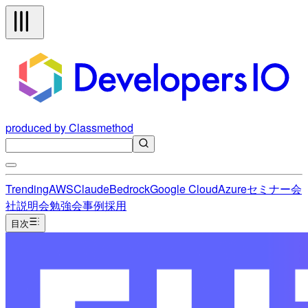
produced by Classmethod
Trending
AWS
Claude
Bedrock
Google Cloud
Azure
セミナー
会
社説明会
勉強会
事例
採用
目次