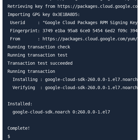
Retrieving key from https://packages.cloud.google.com
Importing GPG key 0x3E1BA8D5:

 Userid     : "Google Cloud Packages RPM Signing Key 
 Fingerprint: 3749 e1ba 95a8 6ce0 5454 6ed2 f09c 394c
 From       : https://packages.cloud.google.com/yum/d
Running transaction check

Running transaction test

Transaction test succeeded

Running transaction

  Installing : google-cloud-sdk-260.0.0-1.el7.noarch 
  Verifying  : google-cloud-sdk-260.0.0-1.el7.noarch 
Installed:

  google-cloud-sdk.noarch 0:260.0.0-1.el7            
Complete!
