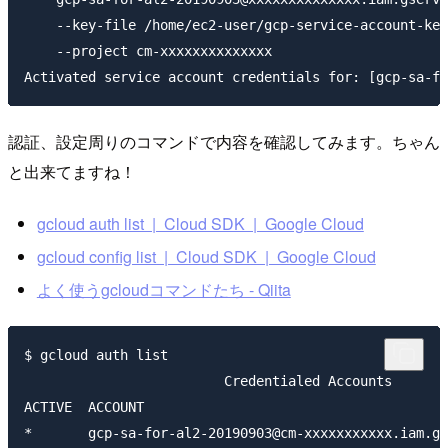
    --key-file /home/ec2-user/gcp-service-account-key
    --project cm-xxxxxxxxxxxxxx

認証、設定周りのコマンドで内容を確認してみます。ちゃん
と出来てますね！
gcloud auth list | Cloud SDK | Google Cloud
gcloud config list | Cloud SDK | Google Cloud
よく使うgcloudコマンドたち - Qiita
$ gcloud auth list

                         Credentialed Accounts

ACTIVE  ACCOUNT

*       gcp-sa-for-al2-20190903@cm-xxxxxxxxxxx.iam.gs