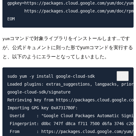
gpgkey=https://packages.cloud.google.com/yum/doc/yum-
       https://packages.cloud.google.com/yum/doc/rpm-
コマンドで対象ライブラリをインストールします...です
yum
が、公式ドキュメントに則った形でyumコマンドを実行する
と、以下のようにエラーとなってしまいました。
sudo yum -y install google-cloud-sdk

Loaded plugins: extras_suggestions, langpacks, priori
google-cloud-sdk/signature                           
Retrieving key from https://packages.cloud.google.com
Importing GPG key 0xA7317B0F:

 Userid     : "Google Cloud Packages Automatic Signin
 Fingerprint: d0bc 747f d8ca f711 7500 d6fa 3746 c208
 From       : https://packages.cloud.google.com/yum/d