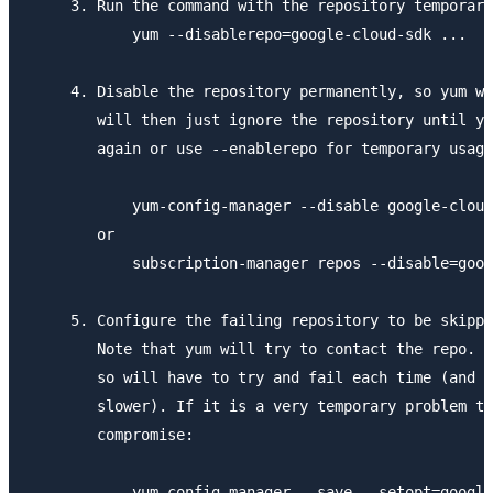
     3. Run the command with the repository temporari
            yum --disablerepo=google-cloud-sdk ...

     4. Disable the repository permanently, so yum wo
        will then just ignore the repository until yo
        again or use --enablerepo for temporary usage
            yum-config-manager --disable google-cloud
        or

            subscription-manager repos --disable=goog
     5. Configure the failing repository to be skippe
        Note that yum will try to contact the repo. w
        so will have to try and fail each time (and t
        slower). If it is a very temporary problem th
        compromise:

            yum-config-manager --save --setopt=google