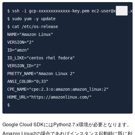
$ ssh -i gcp-xxxxxxxxxxxxx-key.pem ec2-user@xx.xxx.xx
$ sudo yum -y update

$ cat /etc/os-release

NAME="Amazon Linux"

VERSION="2"

ID="amzn"

ID_LIKE="centos rhel fedora"

VERSION_ID="2"

PRETTY_NAME="Amazon Linux 2"

ANSI_COLOR="0;33"

CPE_NAME="cpe:2.3:o:amazon:amazon_linux:2"

HOME_URL="https://amazonlinux.com/"

Google Cloud SDKにはPython2.7.x環境が必要となります。
Amazon Linux2の場合であればインスタンス起動時に既に利