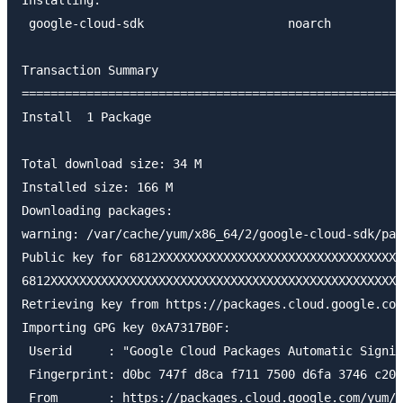
Installing:

 google-cloud-sdk                    noarch          
Transaction Summary

=====================================================
Install  1 Package

Total download size: 34 M

Installed size: 166 M

Downloading packages:

warning: /var/cache/yum/x86_64/2/google-cloud-sdk/pac
Public key for 6812XXXXXXXXXXXXXXXXXXXXXXXXXXXXXXXXXX
6812XXXXXXXXXXXXXXXXXXXXXXXXXXXXXXXXXXXXXXXXXXXXXXXXX
Retrieving key from https://packages.cloud.google.com
Importing GPG key 0xA7317B0F:

 Userid     : "Google Cloud Packages Automatic Signin
 Fingerprint: d0bc 747f d8ca f711 7500 d6fa 3746 c208
 From       : https://packages.cloud.google.com/yum/d