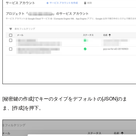
[秘密鍵の作成]でキーのタイプをデフォルトの[JSON]のま
ま、[作成]を押下。