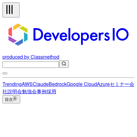
produced by Classmethod
Trending
AWS
Claude
Bedrock
Google Cloud
Azure
セミナー
会
社説明会
勉強会
事例
採用
目次