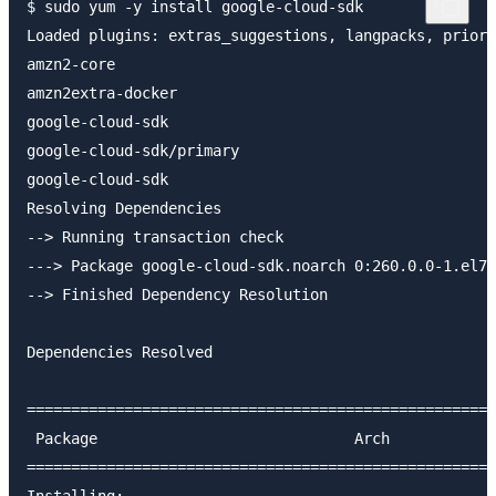
$ sudo yum -y install google-cloud-sdk

Loaded plugins: extras_suggestions, langpacks, priori
amzn2-core                                           
amzn2extra-docker                                    
google-cloud-sdk                                     
google-cloud-sdk/primary                             
google-cloud-sdk                                     
Resolving Dependencies

--> Running transaction check

---> Package google-cloud-sdk.noarch 0:260.0.0-1.el7 
--> Finished Dependency Resolution

Dependencies Resolved

=====================================================
 Package                             Arch            
=====================================================