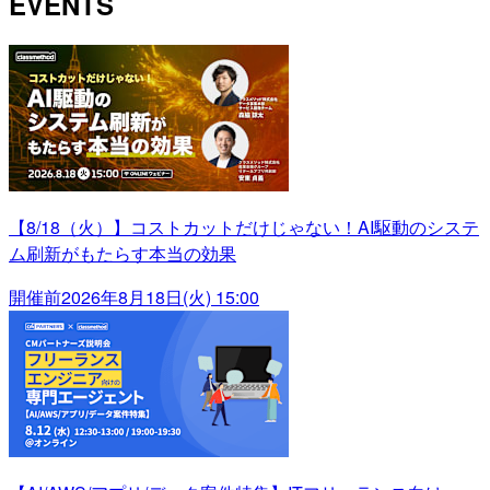
EVENTS
【8/18（火）】コストカットだけじゃない！AI駆動のシステ
ム刷新がもたらす本当の効果
開催前
2026年8月18日(火) 15:00