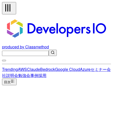
produced by Classmethod
Trending
AWS
Claude
Bedrock
Google Cloud
Azure
セミナー
会
社説明会
勉強会
事例
採用
目次