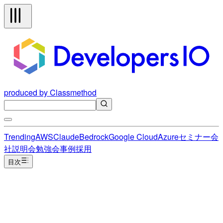
produced by Classmethod
Trending
AWS
Claude
Bedrock
Google Cloud
Azure
セミナー
会
社説明会
勉強会
事例
採用
目次