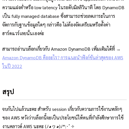
ความแฝงต่ำหรือ low latency ในระดับมิลลิวินาที โดย DynamoDB
เป็น fully managed database ซึ่งสามารถช่วยลดภาระในการ
จัดการกับฐานข้อมูลใดๆ กล่าวคือ ไม่ต้องจัดเตรียมหรือตั้งค่า
ฮาร์ดแวร์เลยนั่นเองค่ะ
สามารถอ่านบล็อกเกี่ยวกับ Amazon DynamoDB เพิ่มเติมได้ที่ →
Amazon DynamoDB คืออะไร? การแนะนำฟังก์ชันล่าสุดของ AWS
ในปี 2022
สรุป
จบกันไปแล้วนะคะ สำหรับ session เกี่ยวกับความการใช้งานหลักๆ
ของ AWS หวังว่าบล็อกนี้จะเป็นประโยชน์ให้คนที่กำลังศึกษาการใช้
งานคลาวด์ AWS นะคะ (ﾉ◕ヮ◕)ﾉ*:･ﾟ✧