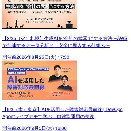
【8/25（火）札幌】生成AIを“会社の武器”にする方法〜AWS
で加速するデータ分析と、安全に導入する仕組み〜
開催前
2026年8月25日(火) 17:30
【9/3（木）東京】AIを活用した障害対応最前線 | DevOps
Agentライブデモで学ぶ、自律型運用の実践
開催前
2026年9月3日(木) 16:00