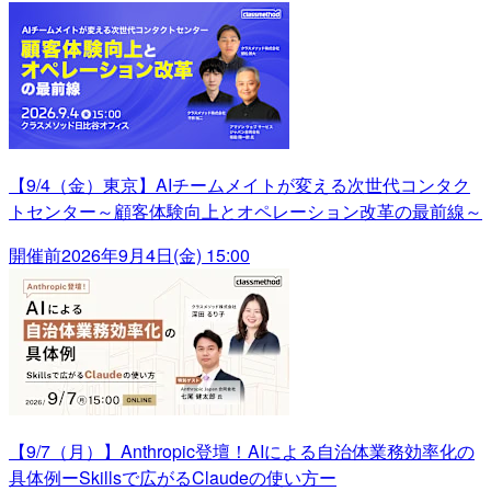
【9/4（金）東京】AIチームメイトが変える次世代コンタク
トセンター～顧客体験向上とオペレーション改革の最前線～
開催前
2026年9月4日(金) 15:00
【9/7（月）】Anthropic登壇！AIによる自治体業務効率化の
具体例ーSkillsで広がるClaudeの使い方ー