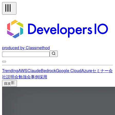
produced by Classmethod
Trending
AWS
Claude
Bedrock
Google Cloud
Azure
セミナー
会
社説明会
勉強会
事例
採用
目次