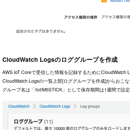
CloudWatch Logsのロググループを作成
AWS IoT Coreで受信した情報を記録するためにCloudWat
CloudWatch Logsの一覧上部[ロググループを作成]からおこ
グループ名は「/iot/M5STICK」として保存期間は1週間で設