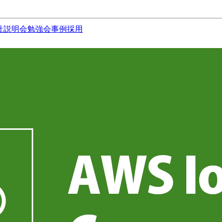
社説明会
勉強会
事例
採用