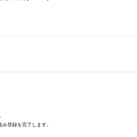
。
す。
進み登録を完了します。