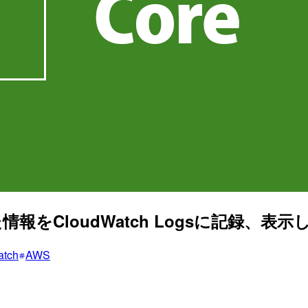
報をCloudWatch Logsに記録、表
atch
AWS