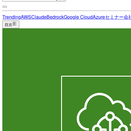
Trending
AWS
Claude
Bedrock
Google Cloud
Azure
セミナー
会
目次