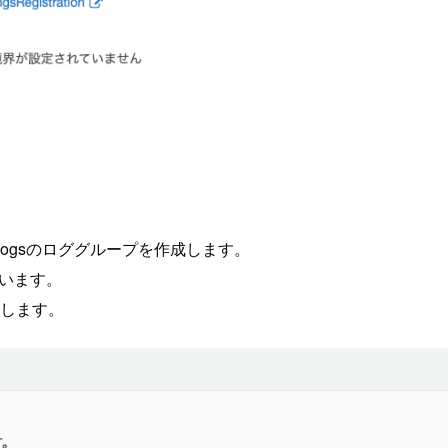
ch Logsのロググループを作成します。
ないます。
定します。