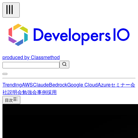
produced by Classmethod
Trending
AWS
Claude
Bedrock
Google Cloud
Azure
セミナー
会
社説明会
勉強会
事例
採用
目次