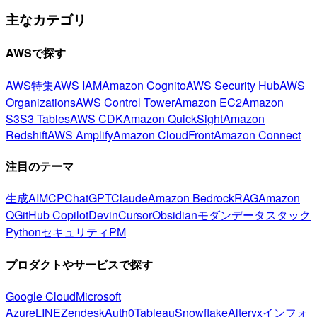
主なカテゴリ
AWSで探す
AWS特集
AWS IAM
Amazon Cognito
AWS Security Hub
AWS
Organizations
AWS Control Tower
Amazon EC2
Amazon
S3
S3 Tables
AWS CDK
Amazon QuickSight
Amazon
Redshift
AWS Amplify
Amazon CloudFront
Amazon Connect
注目のテーマ
生成AI
MCP
ChatGPT
Claude
Amazon Bedrock
RAG
Amazon
Q
GitHub Copilot
Devin
Cursor
Obsidian
モダンデータスタック
Python
セキュリティ
PM
プロダクトやサービスで探す
Google Cloud
Microsoft
Azure
LINE
Zendesk
Auth0
Tableau
Snowflake
Alteryx
インフォ