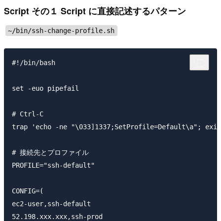
Script その１ Script に直接記述するパターン
~/bin/ssh-change-profile.sh
#!/bin/bash

set -euo pipefail

# Ctrl-C

trap 'echo -ne "\033]1337;SetProfile=Default\a"; exit
# 接続先とプロファイル

PROFILE="ssh-default"

CONFIG=(

ec2-user,ssh-default

52.198.xxx.xxx,ssh-prod
