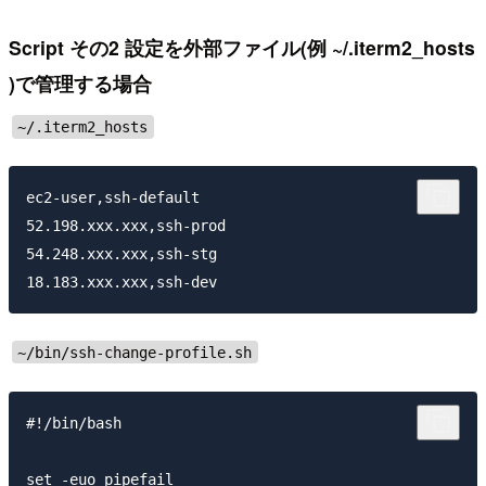
Script その2 設定を外部ファイル(例 ~/.iterm2_hosts
)で管理する場合
~/.iterm2_hosts
ec2-user,ssh-default

52.198.xxx.xxx,ssh-prod

54.248.xxx.xxx,ssh-stg

~/bin/ssh-change-profile.sh
#!/bin/bash

set -euo pipefail
