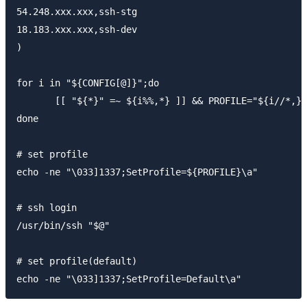
54.248.xxx.xxx,ssh-stg

18.183.xxx.xxx,ssh-dev

)

for i in "${CONFIG[@]}";do

　　　　[[ "${*}" =~ ${i%%,*} ]] && PROFILE="${i//*,}"

done

# set profile

echo -ne "\033]1337;SetProfile=${PROFILE}\a"

# ssh login

/usr/bin/ssh "$@"

# set profile(default)
