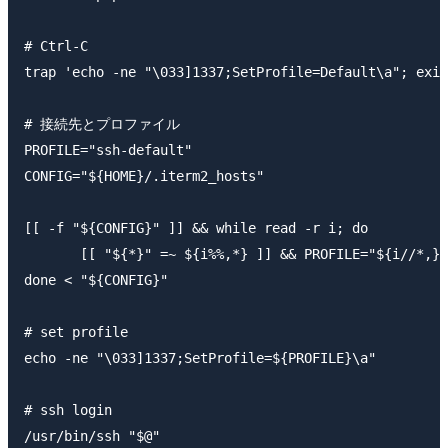
# Ctrl-C

trap 'echo -ne "\033]1337;SetProfile=Default\a"; exit
# 接続先とプロファイル

PROFILE="ssh-default"

CONFIG="${HOME}/.iterm2_hosts"

[[ -f "${CONFIG}" ]] && while read -r i; do

　　　　[[ "${*}" =~ ${i%%,*} ]] && PROFILE="${i//*,}"

done < "${CONFIG}"

# set profile

echo -ne "\033]1337;SetProfile=${PROFILE}\a"

# ssh login

/usr/bin/ssh "$@"
