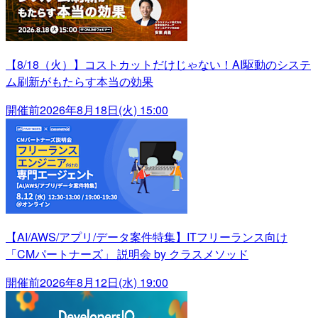
【8/18（火）】コストカットだけじゃない！AI駆動のシステ
ム刷新がもたらす本当の効果
開催前
2026年8月18日(火) 15:00
【AI/AWS/アプリ/データ案件特集】ITフリーランス向け
「CMパートナーズ」 説明会 by クラスメソッド
開催前
2026年8月12日(水) 19:00