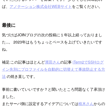
ば、
アノテーション株式会社WEBサイト
をご覧ください。
最後に
気づけばJOINブログの次の投稿に１年以上経っておりまし
た...。 2023年はもうちょっとペースを上げていきたいです
ね。
補足:この記事はほとんど
濱田さん
の記事
iTerm2でSSHログ
イン先別にプロファイルを自動的に切替えて事故防止する方
法
の焼き直しです。
事前に書いていいですか？と聞いたところ問題なく了承頂け
ました。
またサーバ側に設定するアイデアについては
植木さん
からの