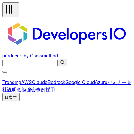
produced by Classmethod
Trending
AWS
Claude
Bedrock
Google Cloud
Azure
セミナー
会
社説明会
勉強会
事例
採用
目次