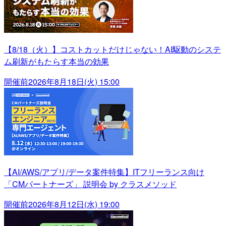
【8/18（火）】コストカットだけじゃない！AI駆動のシステ
ム刷新がもたらす本当の効果
開催前
2026年8月18日(火) 15:00
【AI/AWS/アプリ/データ案件特集】ITフリーランス向け
「CMパートナーズ」 説明会 by クラスメソッド
開催前
2026年8月12日(水) 19:00