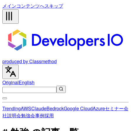
メインコンテンツへスキップ
produced by Classmethod
Original
English
Trending
AWS
Claude
Bedrock
Google Cloud
Azure
セミナー
会
社説明会
勉強会
事例
採用