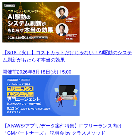
【8/18（火）】コストカットだけじゃない！AI駆動のシステ
ム刷新がもたらす本当の効果
開催前
2026年8月18日(火) 15:00
【AI/AWS/アプリ/データ案件特集】ITフリーランス向け
「CMパートナーズ」 説明会 by クラスメソッド