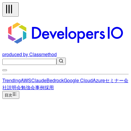
produced by Classmethod
Trending
AWS
Claude
Bedrock
Google Cloud
Azure
セミナー
会
社説明会
勉強会
事例
採用
目次