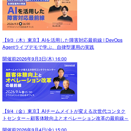
【9/3（木）東京】AIを活用した障害対応最前線 | DevOps
Agentライブデモで学ぶ、自律型運用の実践
開催前
2026年9月3日(木) 16:00
【9/4（金）東京】AIチームメイトが変える次世代コンタク
トセンター～顧客体験向上とオペレーション改革の最前線～
開催前
2026年9月4日(金) 15:00