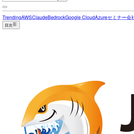
Trending
AWS
Claude
Bedrock
Google Cloud
Azure
セミナー
会
目次