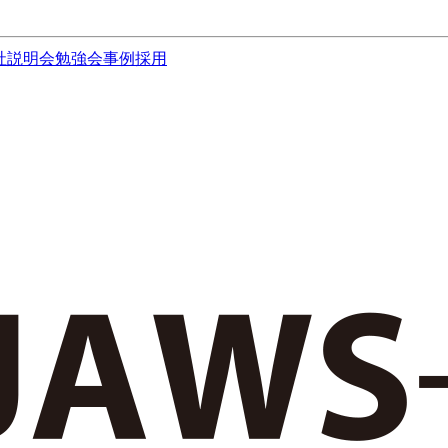
社説明会
勉強会
事例
採用