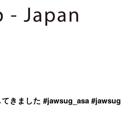
きました #jawsug_asa #jawsug