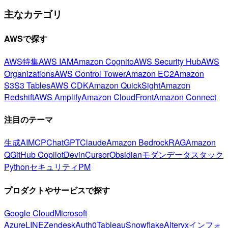
主なカテゴリ
AWSで探す
AWS特集
AWS IAM
Amazon Cognito
AWS Security Hub
AWS
Organizations
AWS Control Tower
Amazon EC2
Amazon
S3
S3 Tables
AWS CDK
Amazon QuickSight
Amazon
Redshift
AWS Amplify
Amazon CloudFront
Amazon Connect
注目のテーマ
生成AI
MCP
ChatGPT
Claude
Amazon Bedrock
RAG
Amazon
Q
GitHub Copilot
Devin
Cursor
Obsidian
モダンデータスタック
Python
セキュリティ
PM
プロダクトやサービスで探す
Google Cloud
Microsoft
Azure
LINE
Zendesk
Auth0
Tableau
Snowflake
Alteryx
インフォ