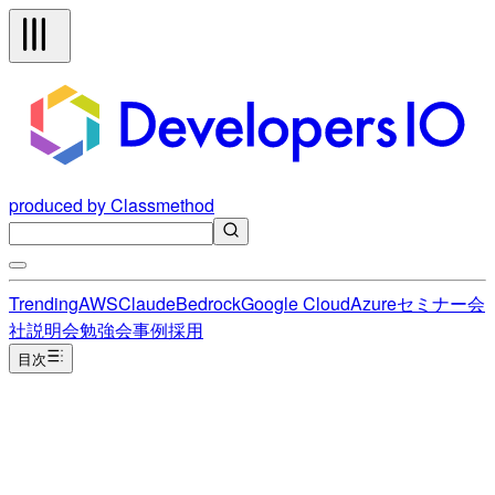
produced by Classmethod
Trending
AWS
Claude
Bedrock
Google Cloud
Azure
セミナー
会
社説明会
勉強会
事例
採用
目次