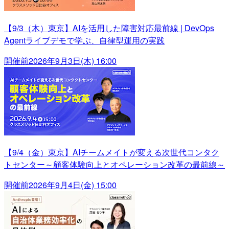
【9/3（木）東京】AIを活用した障害対応最前線 | DevOps
Agentライブデモで学ぶ、自律型運用の実践
開催前
2026年9月3日(木) 16:00
【9/4（金）東京】AIチームメイトが変える次世代コンタク
トセンター～顧客体験向上とオペレーション改革の最前線～
開催前
2026年9月4日(金) 15:00