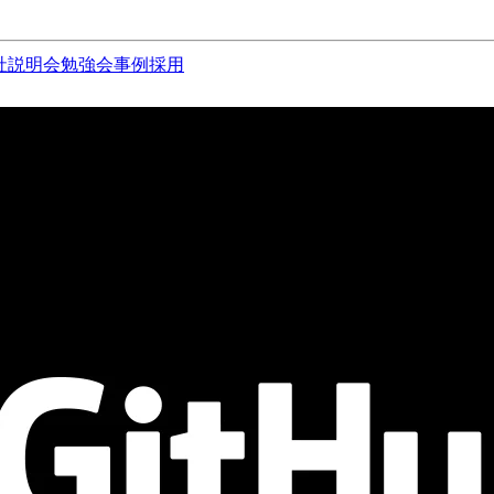
社説明会
勉強会
事例
採用