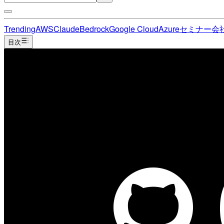
Trending
AWS
Claude
Bedrock
Google Cloud
Azure
セミナー
会
目次