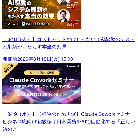
【8/18（火）】コストカットだけじゃない！AI駆動のシステ
ム刷新がもたらす本当の効果
開催前
2026年8月18日(火) 15:00
【8/19（水）】【好評のため再演】Claude Coworkセミナー
ビジネス職向け初級編｜日常業務をAIで自動化する「正しい
始め方」