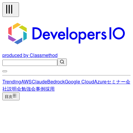
produced by Classmethod
Trending
AWS
Claude
Bedrock
Google Cloud
Azure
セミナー
会
社説明会
勉強会
事例
採用
目次