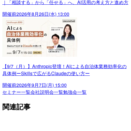
｜「相談する」から「任せる」へ、AI活用の考え方と進め方
開催前
2026年8月26日(水) 13:00
【9/7（月）】Anthropic登壇！AIによる自治体業務効率化の
具体例ーSkillsで広がるClaudeの使い方ー
開催前
2026年9月7日(月) 15:00
セミナー一覧
会社説明会一覧
勉強会一覧
関連記事