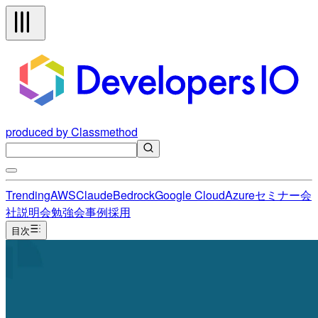
produced by Classmethod
Trending
AWS
Claude
Bedrock
Google Cloud
Azure
セミナー
会
社説明会
勉強会
事例
採用
目次