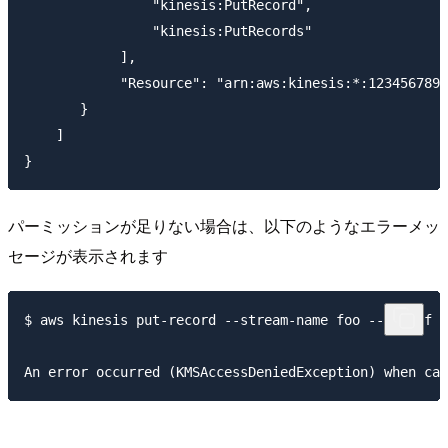
                "kinesis:PutRecord",

                "kinesis:PutRecords"

            ],

            "Resource": "arn:aws:kinesis:*:1234567890
       }

    ]

パーミッションが足りない場合は、以下のようなエラーメッ
セージが表示されます
$ aws kinesis put-record --stream-name foo --data f -