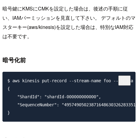
暗号鍵にKMSにCMKを設定した場合は、後述の手順に従
い、IAMパーミッションを見直して下さい。 デフォルトのマ
スターキー(aws/kinesis)を設定した場合は、特別なIAM対応
は不要です。
暗号化前
$ aws kinesis put-record --stream-name foo --data a -
{

    "ShardId": "shardId-000000000000",

    "SequenceNumber": "495749050238716486303262833516