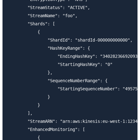
        "StreamStatus": "ACTIVE",

        "StreamName": "foo",

        "Shards": [

            {

                "ShardId": "shardId-000000000000",

                "HashKeyRange": {

                    "EndingHashKey": "340282366920938
                    "StartingHashKey": "0"

                },

                "SequenceNumberRange": {

                    "StartingSequenceNumber": "495750
                }

            }

        ],

        "StreamARN": "arn:aws:kinesis:eu-west-1:12345
        "EnhancedMonitoring": [

            {
