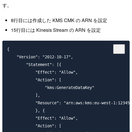
す。
8行目には作成した KMS CMK の ARN を設定
15行目には Kinesis Stream の ARN を設定
{

    "Version": "2012-10-17",

        "Statement": [{

            "Effect": "Allow",

            "Action": [

                "kms:GenerateDataKey"

            ],

            "Resource": "arn:aws:kms:eu-west-1:123456
            }, {

            "Effect": "Allow",

            "Action": [
