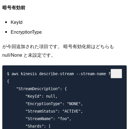
暗号有効前
KeyId
EncryptionType
が今回追加された項目です。 暗号有効化前はどちらも
null/None と未設定です。
$ aws kinesis describe-stream --stream-name foo

{

    "StreamDescription": {

        "KeyId": null,

        "EncryptionType": "NONE",

        "StreamStatus": "ACTIVE",

        "StreamName": "foo",

        "Shards": [
