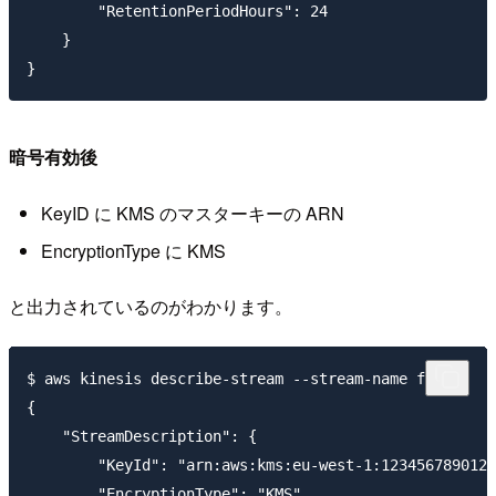
        "RetentionPeriodHours": 24

    }

暗号有効後
KeyID に KMS のマスターキーの ARN
EncryptionType に KMS
と出力されているのがわかります。
$ aws kinesis describe-stream --stream-name foo

{

    "StreamDescription": {

        "KeyId": "arn:aws:kms:eu-west-1:123456789012:
        "EncryptionType": "KMS",
