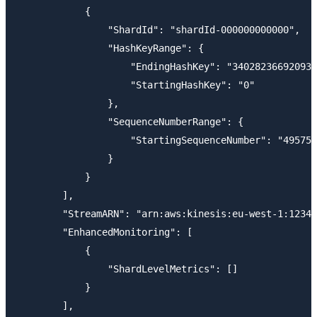
            {

                "ShardId": "shardId-000000000000",

                "HashKeyRange": {

                    "EndingHashKey": "340282366920938
                    "StartingHashKey": "0"

                },

                "SequenceNumberRange": {

                    "StartingSequenceNumber": "495750
                }

            }

        ],

        "StreamARN": "arn:aws:kinesis:eu-west-1:12345
        "EnhancedMonitoring": [

            {

                "ShardLevelMetrics": []

            }

        ],
