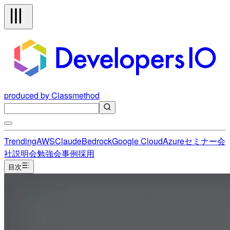
produced by Classmethod
Trending
AWS
Claude
Bedrock
Google Cloud
Azure
セミナー
会
社説明会
勉強会
事例
採用
目次