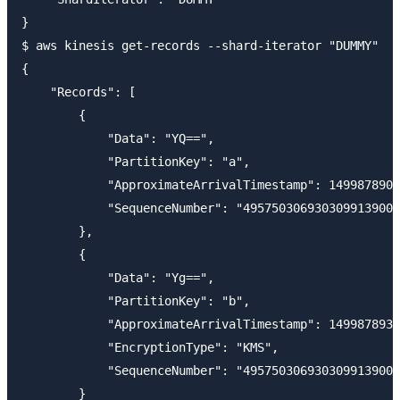
}

$ aws kinesis get-records --shard-iterator "DUMMY"

{

    "Records": [

        {

            "Data": "YQ==",

            "PartitionKey": "a",

            "ApproximateArrivalTimestamp": 1499878905
            "SequenceNumber": "4957503069303099139009
        },

        {

            "Data": "Yg==",

            "PartitionKey": "b",

            "ApproximateArrivalTimestamp": 1499878938
            "EncryptionType": "KMS",

            "SequenceNumber": "4957503069303099139009
        }
