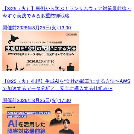
【8/25（火）】事例から学ぶ！ランサムウェア対策最前線～
今すぐ実践できる多重防御戦略
開催前
2026年8月25日(火) 13:00
【8/25（火）札幌】生成AIを“会社の武器”にする方法〜AWS
で加速するデータ分析と、安全に導入する仕組み〜
開催前
2026年8月25日(火) 17:30