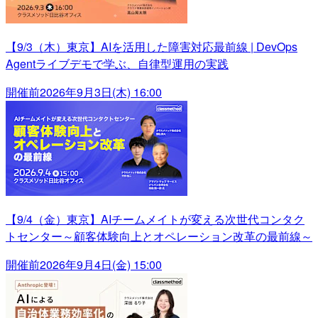
【9/3（木）東京】AIを活用した障害対応最前線 | DevOps
Agentライブデモで学ぶ、自律型運用の実践
開催前
2026年9月3日(木) 16:00
【9/4（金）東京】AIチームメイトが変える次世代コンタク
トセンター～顧客体験向上とオペレーション改革の最前線～
開催前
2026年9月4日(金) 15:00