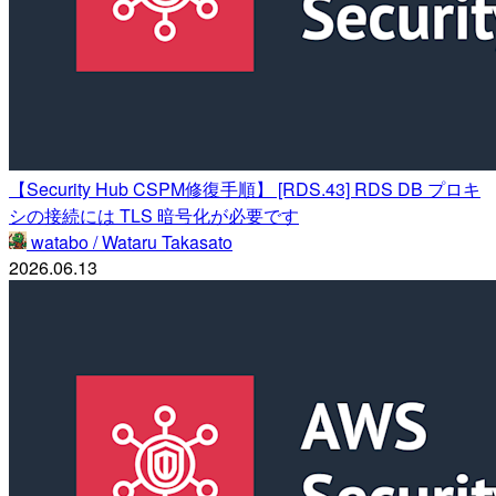
【Security Hub CSPM修復手順】 [RDS.43] RDS DB プロキ
シの接続には TLS 暗号化が必要です
watabo / Wataru Takasato
2026.06.13