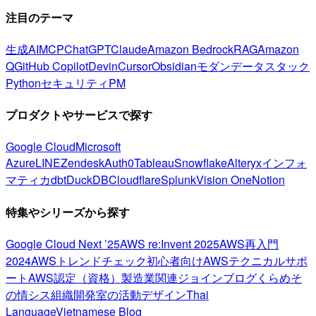
注目のテーマ
生成AI
MCP
ChatGPT
Claude
Amazon Bedrock
RAG
Amazon
Q
GitHub Copilot
Devin
Cursor
Obsidian
モダンデータスタック
Python
セキュリティ
PM
プロダクトやサービスで探す
Google Cloud
Microsoft
Azure
LINE
Zendesk
Auth0
Tableau
Snowflake
Alteryx
インフォ
マティカ
dbt
DuckDB
Cloudflare
Splunk
Vision One
Notion
特集やシリーズから探す
Google Cloud Next ’25
AWS re:Invent 2025
AWS再入門
2024
AWSトレンドチェック
初心者向け
AWSテクニカルサポ
ート
AWS認定（資格）
製造業関連
ジョインブログ
くらめそ
の情シス
組織開発室の活動
デザイン
Thai
Language
Vietnamese Blog