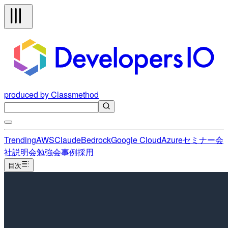
produced by Classmethod
Trending
AWS
Claude
Bedrock
Google Cloud
Azure
セミナー
会
社説明会
勉強会
事例
採用
目次