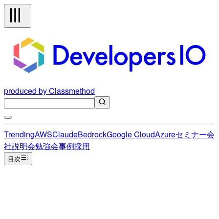
produced by Classmethod
Trending
AWS
Claude
Bedrock
Google Cloud
Azure
セミナー
会
社説明会
勉強会
事例
採用
目次