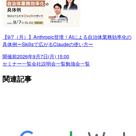
【9/7（月）】Anthropic登壇！AIによる自治体業務効率化の
具体例ーSkillsで広がるClaudeの使い方ー
開催前
2026年9月7日(月) 15:00
セミナー一覧
会社説明会一覧
勉強会一覧
関連記事