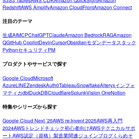
S3
S3 Tables
AWS CDK
Amazon QuickSight
Amazon
Redshift
AWS Amplify
Amazon CloudFront
Amazon Connect
注目のテーマ
生成AI
MCP
ChatGPT
Claude
Amazon Bedrock
RAG
Amazon
Q
GitHub Copilot
Devin
Cursor
Obsidian
モダンデータスタック
Python
セキュリティ
PM
プロダクトやサービスで探す
Google Cloud
Microsoft
Azure
LINE
Zendesk
Auth0
Tableau
Snowflake
Alteryx
インフォ
マティカ
dbt
DuckDB
Cloudflare
Splunk
Vision One
Notion
特集やシリーズから探す
Google Cloud Next ’25
AWS re:Invent 2025
AWS再入門
2024
AWSトレンドチェック
初心者向け
AWSテクニカルサポ
ート
AWS認定（資格）
製造業関連
ジョインブログ
くらめそ