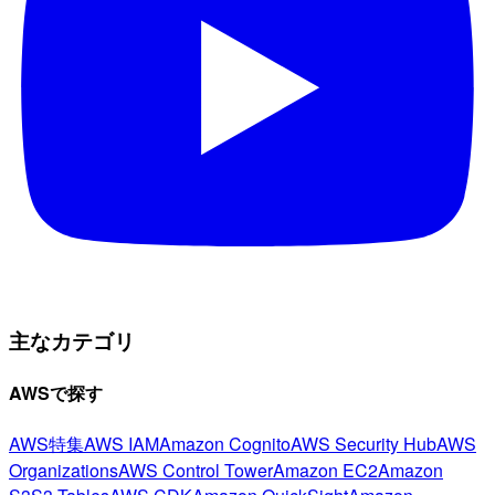
主なカテゴリ
AWSで探す
AWS特集
AWS IAM
Amazon Cognito
AWS Security Hub
AWS
Organizations
AWS Control Tower
Amazon EC2
Amazon