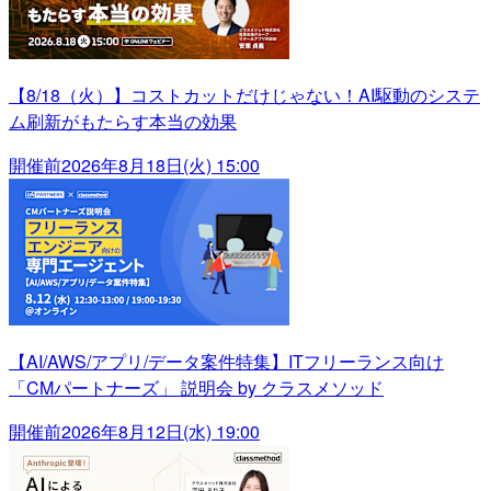
【8/18（火）】コストカットだけじゃない！AI駆動のシステ
ム刷新がもたらす本当の効果
開催前
2026年8月18日(火) 15:00
【AI/AWS/アプリ/データ案件特集】ITフリーランス向け
「CMパートナーズ」 説明会 by クラスメソッド
開催前
2026年8月12日(水) 19:00