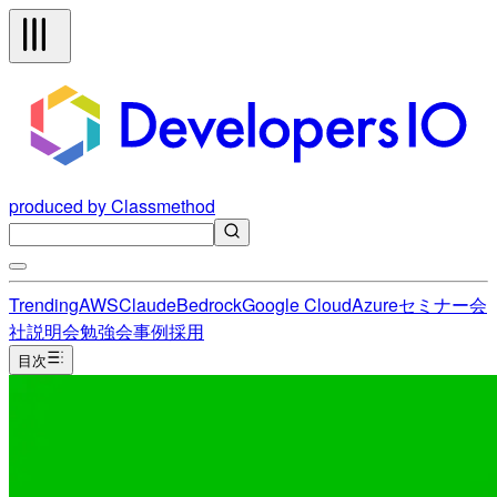
produced by Classmethod
Trending
AWS
Claude
Bedrock
Google Cloud
Azure
セミナー
会
社説明会
勉強会
事例
採用
目次