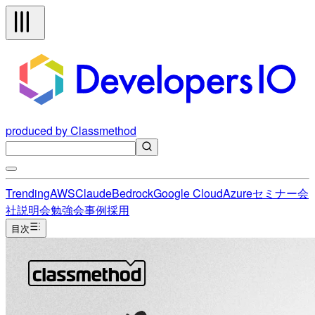
produced by Classmethod
Trending
AWS
Claude
Bedrock
Google Cloud
Azure
セミナー
会
社説明会
勉強会
事例
採用
目次