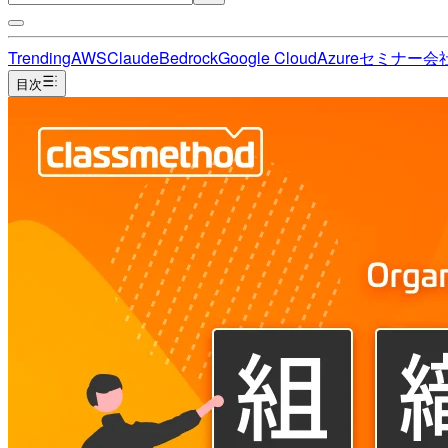
Trending
AWS
Claude
Bedrock
Google Cloud
Azure
セミナー
会
目次