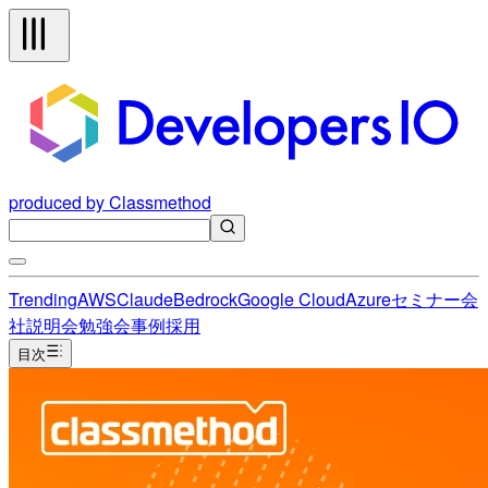
produced by Classmethod
Trending
AWS
Claude
Bedrock
Google Cloud
Azure
セミナー
会
社説明会
勉強会
事例
採用
目次